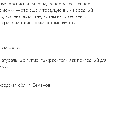
кая роспись и супернадежное качественное
ие ложки — это еще и традиционный народный
годаря высоким стандартам изготовления,
териалам такие ложки рекомендуются
инем фоне.
натуральные пигменты-красители, лак пригодный для
ами.
родская обл., г. Семенов.