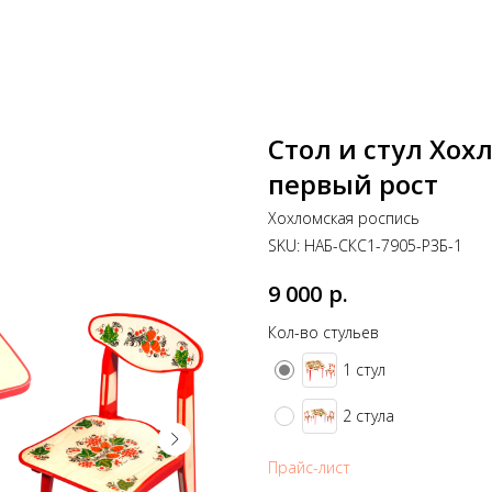
Стол и стул Хох
первый рост
Хохломская роспись
SKU:
НАБ-СКС1-7905-РЗБ-1
р.
9 000
Кол-во стульев
1 стул
2 стула
Прайс-лист