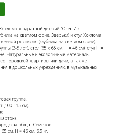
Хохлома квадратный детский "Осень" с
бника на светлом фоне, Зверьки) и стул Хохлома
твенной росписью (клубника на светлом фоне).
пы (3-5 лет), стол (65 х 65 см, Н = 46 см), стул Н =
оне. Натуральные и экологичные материалы.
р городской квартиры или дачи, а так же
ния в дошкольных учреждениях, в музыкальных
товая группа.
т (100-115 см).
е.
картон).
родская обл., г. Семенов.
65 см, Н = 46 см, 6,5 кг.