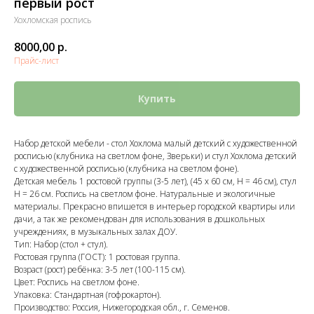
первый рост
Хохломская роспись
8000,00
р.
Прайс-лист
Купить
Набор детской мебели - стол Хохлома малый детский с художественной
росписью (клубника на светлом фоне, Зверьки) и стул Хохлома детский
с художественной росписью (клубника на светлом фоне).
Детская мебель 1 ростовой группы (3-5 лет), (45 х 60 см, Н = 46 см), стул
Н = 26 см. Роспись на светлом фоне. Натуральные и экологичные
материалы. Прекрасно впишется в интерьер городской квартиры или
дачи, а так же рекомендован для использования в дошкольных
учреждениях, в музыкальных залах ДОУ.
Тип: Набор (стол + стул).
Ростовая группа (ГОСТ): 1 ростовая группа.
Возраст (рост) ребёнка: 3-5 лет (100-115 см).
Цвет: Роспись на светлом фоне.
Упаковка: Стандартная (гофрокартон).
Производство: Россия, Нижегородская обл., г. Семенов.