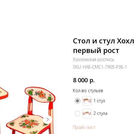
Стол и стул Хох
первый рост
Хохломская роспись
SKU:
НАБ-СМС1-7905-РЗБ-1
р.
8 000
Кол-во стульев
1 стул
2 стула
Прайс-лист