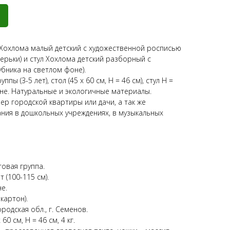
 Хохлома малый детский с художественной росписью
верьки) и стул Хохлома детский разборный с
бника на светлом фоне).
пы (3-5 лет), стол (45 х 60 см, Н = 46 см), стул Н =
оне. Натуральные и экологичные материалы.
р городской квартиры или дачи, а так же
ния в дошкольных учреждениях, в музыкальных
товая группа.
т (100-115 см).
е.
картон).
родская обл., г. Семенов.
60 см, Н = 46 см, 4 кг.