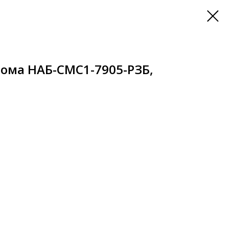
лома НАБ-СМС1-7905-РЗБ,