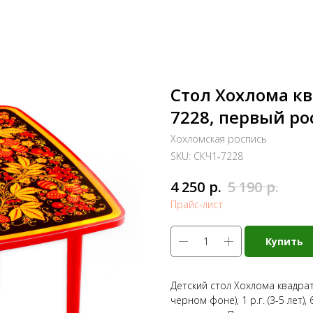
Стол Хохлома к
7228, первый ро
Хохломская роспись
SKU:
СКЧ1-7228
р.
р.
4 250
5 190
Прайс-лист
Купить
Детский стол Хохлома квадрат
черном фоне), 1 р.г. (3-5 лет)