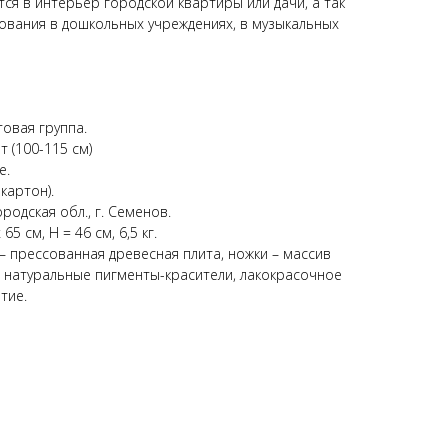
ся в интерьер городской квартиры или дачи, а так
ования в дошкольных учреждениях, в музыкальных
товая группа.
т (100-115 см)
е.
картон).
родская обл., г. Семенов.
65 см, Н = 46 см, 6,5 кг.
– прессованная древесная плита, ножки – массив
 натуральные пигменты-красители, лакокрасочное
тие.