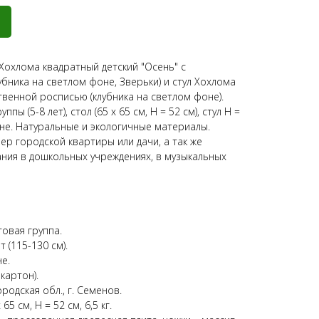
Хохлома квадратный детский "Осень" с
бника на светлом фоне, Зверьки) и стул Хохлома
твенной росписью (клубника на светлом фоне).
пы (5-8 лет), стол (65 х 65 см, Н = 52 см), стул Н =
оне. Натуральные и экологичные материалы.
р городской квартиры или дачи, а так же
ния в дошкольных учреждениях, в музыкальных
товая группа.
т (115-130 см).
е.
картон).
родская обл., г. Семенов.
65 см, Н = 52 см, 6,5 кг.