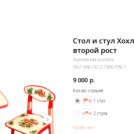
Стол и стул Хох
второй рост
Хохломская роспись
SKU:
НАБ-СКС2-7906-РЗБ-1
р.
9 000
Кол-во стульев
1 стул
2 стула
Прайс-лист