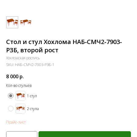
Стол и стул Хохлома НАБ-СМЧ2-7903-
РЗБ, второй рост
Хохломская роспись
SKU:
НАБ-СМЧ2-7903-РЗБ-1
8 000
р.
Кол-во стульев
1 стул
2 стула
Прайс-лист