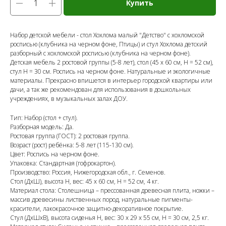
Купить
Набор детской мебели - стол Хохлома малый "Детство" с хохломской
росписью (клубника на черном фоне, Птицы) и стул Хохлома детский
разборный с хохломской росписью (клубника на черном фоне).
Детская мебель 2 ростовой группы (5-8 лет), стол (45 х 60 см, Н = 52 см),
стул Н = 30 см. Роспись на черном фоне. Натуральные и экологичные
материалы. Прекрасно впишется в интерьер городской квартиры или
дачи, а так же рекомендован для использования в дошкольных
учреждениях, в музыкальных залах ДОУ.
Тип: Набор (стол + стул).
Разборная модель: Да.
Ростовая группа (ГОСТ): 2 ростовая группа.
Возраст (рост) ребёнка: 5-8 лет (115-130 см).
Цвет: Роспись на черном фоне.
Упаковка: Стандартная (гофрокартон).
Производство: Россия, Нижегородская обл., г. Семенов.
Стол (ДхШ), высота Н, вес: 45 х 60 см, Н = 52 см, 4 кг.
Материал стола: Столешница – прессованная древесная плита, ножки –
массив древесины лиственных пород, натуральные пигменты-
красители, лакокрасочное защитно-декоративное покрытие.
Стул (ДхШхВ), высота сиденья Н, вес: 30 х 29 х 55 см, Н = 30 см, 2,5 кг.