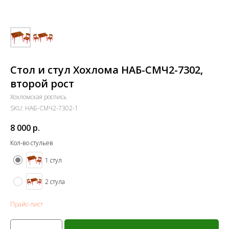
Стол и стул Хохлома НАБ-СМЧ2-7302,
второй рост
Хохломская роспись
SKU:
НАБ-СМЧ2-7302-1
8 000
р.
Кол-во стульев
1 стул
2 стула
Прайс-лист