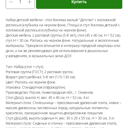
Купить
Набор детской мебели - стол Хохлома малый "Детство" с хохломской
росписью (клубника на черном фоне, Птицы) и стул Хохлома детский с
хохломской росписью (клубника на черном фоне).
Детская мебель 2 ростовой группы (5-8 лет), стол (45 х 60 см, Н = 52 см),
стул Н = 30 см. Роспись на черном фоне. Натуральные и экологичные
материалы. Прекрасно впишется в интерьер городской квартиры или
дачи, а так же рекомендован для использования в дошкольных
учреждениях, в музыкальных залах ДОУ.
Тип: Набор (стол + стул).
Ростовая группа (ГОСТ): 2 ростовая группа.
Возраст (рост) ребёнка: 5-8 лет (115-130 см).
Цвет: Роспись на черном фоне.
Упаковка: Стандартная (гофрокартон).
Производство: Россия, Нижегородская обл., г. Семенов.
Стол (ДхШ), высота Н, вес: 45 х 60 см, Н = 52 см, 4 кг.
Материал стола: Столешница – прессованная древесная плита, ножки –
массив древесины лиственных пород, натуральные пигменты-
красители, лакокрасочное защитно-декоративное покрытие.
Стул (ДхШхВ), высота сиденья Н, вес: 30 х 29 х 55 см, Н = 30 см, 3 кг.
Материал стула: Сиденье и спинка – прессованная древесная плита,