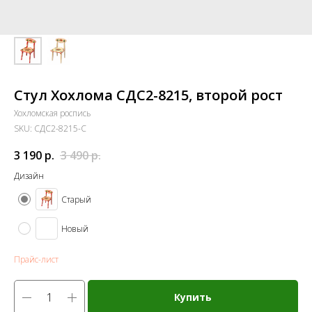
Стул Хохлома СДС2-8215, второй рост
Хохломская роспись
SKU:
СДС2-8215-С
3 190
р.
3 490
р.
Дизайн
Старый
Новый
Прайс-лист
Купить