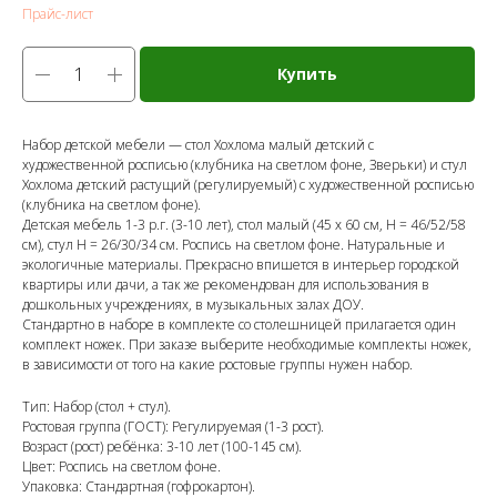
Прайс-лист
Купить
Набор детской мебели — стол Хохлома малый детский с
художественной росписью (клубника на светлом фоне, Зверьки) и стул
Хохлома детский растущий (регулируемый) с художественной росписью
(клубника на светлом фоне).
Детская мебель 1-3 р.г. (3-10 лет), стол малый (45 х 60 см, Н = 46/52/58
см), стул Н = 26/30/34 см. Роспись на светлом фоне. Натуральные и
экологичные материалы. Прекрасно впишется в интерьер городской
квартиры или дачи, а так же рекомендован для использования в
дошкольных учреждениях, в музыкальных залах ДОУ.
Стандартно в наборе в комплекте со столешницей прилагается один
комплект ножек. При заказе выберите необходимые комплекты ножек,
в зависимости от того на какие ростовые группы нужен набор.
Тип: Набор (стол + стул).
Ростовая группа (ГОСТ): Регулируемая (1-3 рост).
Возраст (рост) ребёнка: 3-10 лет (100-145 см).
Цвет: Роспись на светлом фоне.
Упаковка: Стандартная (гофрокартон).