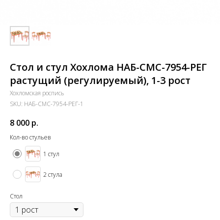
Стол и стул Хохлома НАБ-СМС-7954-РЕГ
растущий (регулируемый), 1-3 рост
Хохломская роспись
SKU:
НАБ-СМС-7954-РЕГ-1
8 000
р.
Кол-во стульев
1 стул
2 стула
Стол