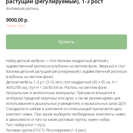
растущий (регулируемый), 1-3 рост
Хохломская роспись
9000,00
р.
Прайс-лист
Купить
Набор детской мебели — стол Хохлома квадратный детский с
художественной росписью (клубника на светлом фоне, Зверьки) и стул
Хохлома детский растущий (регулируемый) с художественной росписью
(клубника на светлом фоне).
Детская мебель 1-3 р.г. (3-10 лет), стол квадратный (65 х 65 см, Н =
46/52/58 см), стул Н = 26/30/34 см. Роспись на светлом фоне.
Натуральные и экологичные материалы. Прекрасно впишется в
интерьер городской квартиры или дачи, а так же рекомендован для
использования в дошкольных учреждениях, в музыкальных залах ДОУ.
Стандартно в наборе в комплекте со столешницей прилагается один
комплект ножек. При заказе выберите необходимые комплекты ножек,
в зависимости от того на какие ростовые группы нужен набор.
Тип: Набор (стол + стул).
Ростовая группа (ГОСТ): Регулируемая (1-3 рост).