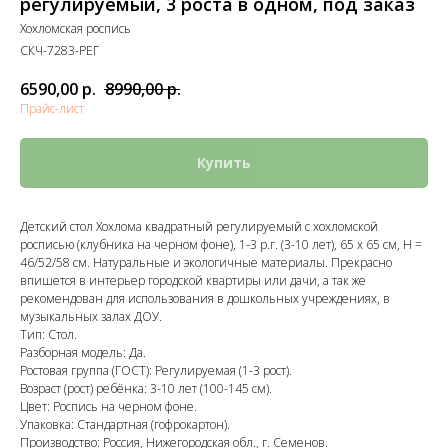
регулируемый, 3 роста в одном, под заказ
Хохломская роспись
СКЧ-7283-РЕГ
6590,00
р.
8990,00
р.
Прайс-лист
Купить
Детский стол Хохлома квадратный регулируемый с хохломской
росписью (клубника на черном фоне), 1-3 р.г. (3-10 лет), 65 х 65 см, Н =
46/52/58 см. Натуральные и экологичные материалы. Прекрасно
впишется в интерьер городской квартиры или дачи, а так же
рекомендован для использования в дошкольных учреждениях, в
музыкальных залах ДОУ.
Тип: Стол.
Разборная модель: Да.
Ростовая группа (ГОСТ): Регулируемая (1-3 рост).
Возраст (рост) ребёнка: 3-10 лет (100-145 см).
Цвет: Роспись на черном фоне.
Упаковка: Стандартная (гофрокартон).
Производство: Россия, Нижегородская обл., г. Семенов.