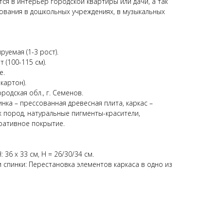
ся в интерьер городской квартиры или дачи, а так
ования в дошкольных учреждениях, в музыкальных
руемая (1-3 рост).
т (100-115 см).
е.
картон).
родская обл., г. Семенов.
инка – прессованная древесная плита, каркас –
 пород, натуральные пигменты-красители,
ративное покрытие.
: 36 х 33 см, Н = 26/30/34 см.
 спинки: Перестановка элементов каркаса в одно из