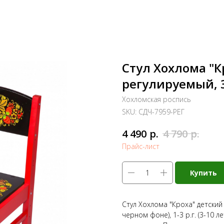
Стул Хохлома "К
регулируемый, 3
Хохломская роспись
SKU:
СДЧ-7959-РЕГ
р.
р.
4 490
4 790
Прайс-лист
Купить
Стул Хохлома "Кроха" детский
черном фоне), 1-3 р.г. (3-10 л