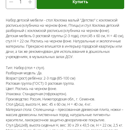
Купить
Набор детской мебели - стол Хохлома малый "Детство" с хохломской
росписью (клубника на черном фоне, Птицы) и стул Хохлома детский
разборный с хохломской росписью (клубника на черном фоне).
Детская мебель 0 ростовой группы (2-3 года), стол (45 х 60 см, Н = 40 см),
стул Н = 22 см. Роспись на черном фоне. Натуральные и экологичные
материалы. Прекрасно впишется в интерьер городской квартиры или
дачи, а так же рекомендован для использования в дошкольных
учреждениях, в музыкальных залах ДОУ.
Тип: Набор (стол + стул).
Разборная модель: Да.
Возраст (рост) ребёнка: 2-3 года (85-100 см)
Ростовая группа (ГОСТ): 0 ростовая группа.
Цвет: Роспись на черном фоне.
Упаковка: Стандартная (гофрокартон).
Производство: Россия, Нижегородская обл., г. Семенов.
Стол (ДхШ), высота Н, вес: 45 х 60 см, Н = 40 см, 4 кг.
Материал стола: Столешница – прессованная древесная плита, ножки –
массив древесины лиственных пород, натуральные пигменты-
красители, лакокрасочное защитно-декоративное покрытие.
Стул (ДхШхВ), высота сиденья Н, вес: 30 х 29 х 43,5 см, Н = 22 см, 2,5 кг.