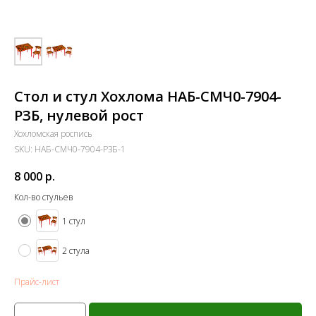
Стол и стул Хохлома НАБ-СМЧ0-7904-
РЗБ, нулевой рост
Хохломская роспись
SKU:
НАБ-СМЧ0-7904-РЗБ-1
8 000
р.
Кол-во стульев
1 стул
2 стула
Прайс-лист