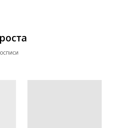
 роста
росписи