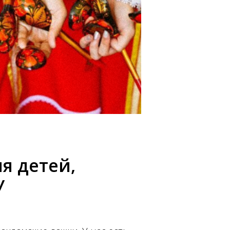
я детей,
У