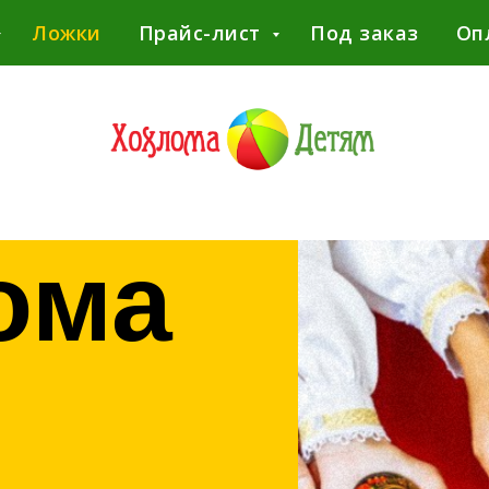
Ложки
Прайс-лист
Под заказ
Оп
ома