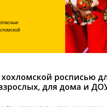
опасные
охломской
 хохломской росписью дл
взрослых, для дома и ДО