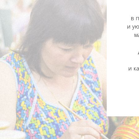
в 
и ую
м
и к