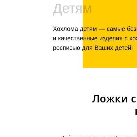
Детям
Хохлома детям — самые без
и качественные изделия с х
росписью для Ваших детей!
Ложки с