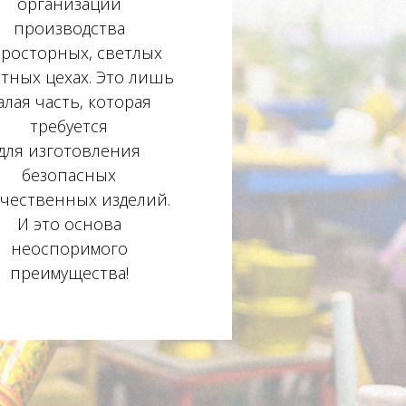
организации
производства
просторных, светлых
тных цехах. Это лишь
алая часть, которая
требуется
для изготовления
безопасных
ачественных изделий.
И это основа
неоспоримого
преимущества!