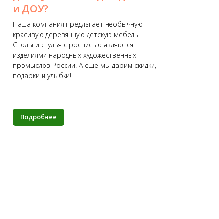
и ДОУ?
р
Наша компания предлагает необычную
Мы
красивую деревянную детскую мебель.
ре
Столы и стулья с росписью являются
К 
изделиями народных художественных
и 
промыслов России. А ещё мы дарим скидки,
Бо
подарки и улыбки!
уд
Подробнее