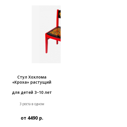
Стул Хохлома
«Кроха» растущий
для детей 3−10 лет
3 роста в одном
от 4490
р.