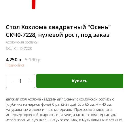
Стол Хохлома квадратный "Осень"
СКЧ0-7228, нулевой рост, под заказ
Хохломская роспись
SKU:
СКЧ0-7228
4 250
р.
5 190
р.
Прайс-лист
Купить
Детский стол Хохлома квадратный "Осень" с хохломской росписью
(клубника на черном фоне), 0 р.г. (2-3 года), 65 х 65 см, Н = 40 см.
Натуральные и экологичные материалы. Прекрасно впишется в
интерьер городской квартиры или дачи, а так же рекомендован для
использования в дошкольных учреждениях, в музыкальных залах ДОУ.