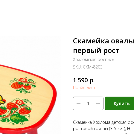
Скамейка оваль
первый рост
Хохломская роспись
SKU:
СКМ-8203
р.
1 590
Прайс-лист
Купить
Скамейка Хохлома детская с х
ростовой группы (3-5 лет), Н 