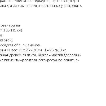
красно впишется в интерьер городской квартиры
вана для использования в дошкольных учреждениях,
товая группа.
т (100-115 см).
е.
картон).
родская обл., г. Семенов.
я Н, вес: 35 х 26 х 26 см, Н = 26 см, 3 кг.
анная древесная плита, каркас – массив древесины
ые пигменты-красители, лакокрасочное защитно-